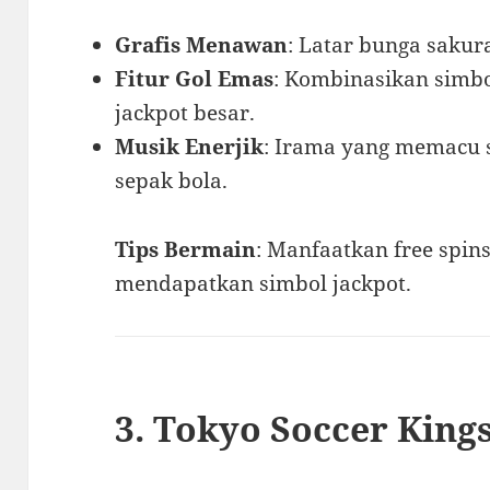
Grafis Menawan
: Latar bunga saku
Fitur Gol Emas
: Kombinasikan simb
jackpot besar.
Musik Enerjik
: Irama yang memacu s
sepak bola.
Tips Bermain
: Manfaatkan free spi
mendapatkan simbol jackpot.
3.
Tokyo Soccer King