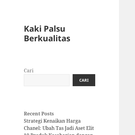
Kaki Palsu
Berkualitas
Cari
CARI
Recent Posts
Strategi Kenaikan Harga
Chanel: Ubah Tas Jadi Aset Elit