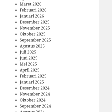
Maret 2026
Februari 2026
Januari 2026
Desember 2025
November 2025
Oktober 2025
September 2025
Agustus 2025
Juli 2025
Juni 2025
Mei 2025
April 2025
Februari 2025
Januari 2025
Desember 2024
November 2024
Oktober 2024
September 2024