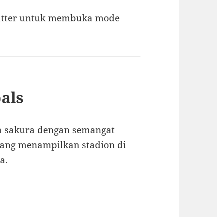
catter untuk membuka mode
als
a sakura dengan semangat
kang menampilkan stadion di
a.