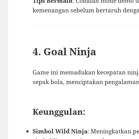
Tips Bermain
: Cobalah mode demo 
kemenangan sebelum bertaruh denga
4.
Goal Ninja
Game ini memadukan kecepatan ninj
sepak bola, menciptakan pengalaman
Keunggulan:
Simbol Wild Ninja
: Meningkatkan p