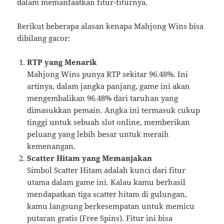
dalam memanfaatkan fitur-fiturnya.
Berikut beberapa alasan kenapa Mahjong Wins bisa
dibilang gacor:
RTP yang Menarik
Mahjong Wins punya RTP sekitar 96.48%. Ini
artinya, dalam jangka panjang, game ini akan
mengembalikan 96.48% dari taruhan yang
dimasukkan pemain. Angka ini termasuk cukup
tinggi untuk sebuah slot online, memberikan
peluang yang lebih besar untuk meraih
kemenangan.
Scatter Hitam yang Memanjakan
Simbol Scatter Hitam adalah kunci dari fitur
utama dalam game ini. Kalau kamu berhasil
mendapatkan tiga scatter hitam di gulungan,
kamu langsung berkesempatan untuk memicu
putaran gratis (Free Spins). Fitur ini bisa