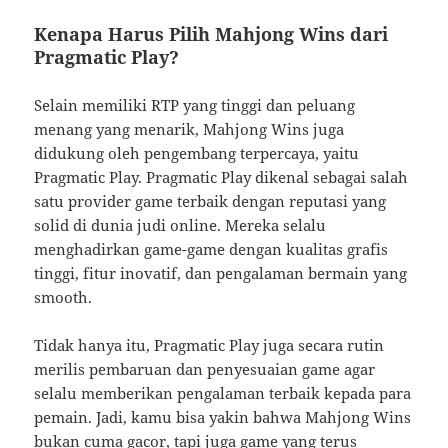
Kenapa Harus Pilih Mahjong Wins dari
Pragmatic Play?
Selain memiliki RTP yang tinggi dan peluang
menang yang menarik, Mahjong Wins juga
didukung oleh pengembang terpercaya, yaitu
Pragmatic Play. Pragmatic Play dikenal sebagai salah
satu provider game terbaik dengan reputasi yang
solid di dunia judi online. Mereka selalu
menghadirkan game-game dengan kualitas grafis
tinggi, fitur inovatif, dan pengalaman bermain yang
smooth.
Tidak hanya itu, Pragmatic Play juga secara rutin
merilis pembaruan dan penyesuaian game agar
selalu memberikan pengalaman terbaik kepada para
pemain. Jadi, kamu bisa yakin bahwa Mahjong Wins
bukan cuma gacor, tapi juga game yang terus