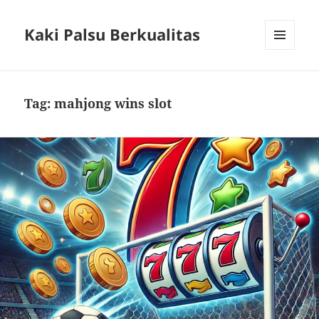
Kaki Palsu Berkualitas
MENU
DAN
WIDGET
Tag:
mahjong wins slot