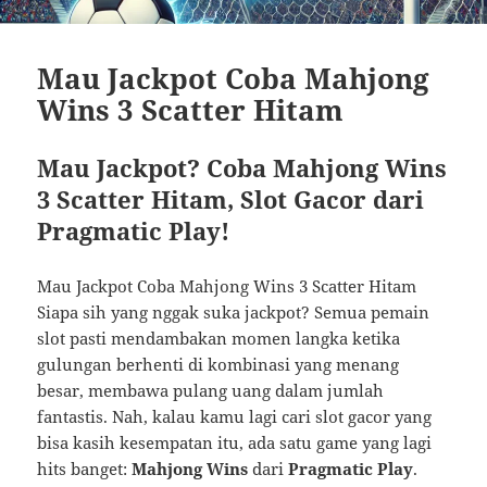
Mau Jackpot Coba Mahjong
Wins 3 Scatter Hitam
Mau Jackpot? Coba Mahjong Wins
3 Scatter Hitam, Slot Gacor dari
Pragmatic Play!
Mau Jackpot Coba Mahjong Wins 3 Scatter Hitam
Siapa sih yang nggak suka jackpot? Semua pemain
slot pasti mendambakan momen langka ketika
gulungan berhenti di kombinasi yang menang
besar, membawa pulang uang dalam jumlah
fantastis. Nah, kalau kamu lagi cari slot gacor yang
bisa kasih kesempatan itu, ada satu game yang lagi
hits banget:
Mahjong Wins
dari
Pragmatic Play
.