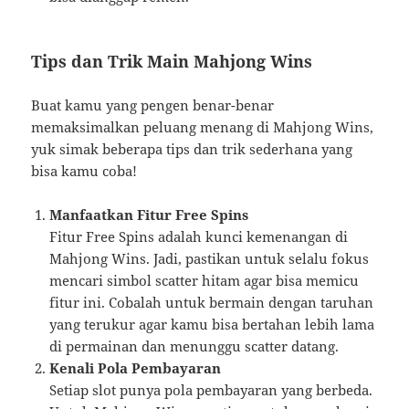
Tips dan Trik Main Mahjong Wins
Buat kamu yang pengen benar-benar
memaksimalkan peluang menang di Mahjong Wins,
yuk simak beberapa tips dan trik sederhana yang
bisa kamu coba!
Manfaatkan Fitur Free Spins
Fitur Free Spins adalah kunci kemenangan di
Mahjong Wins. Jadi, pastikan untuk selalu fokus
mencari simbol scatter hitam agar bisa memicu
fitur ini. Cobalah untuk bermain dengan taruhan
yang terukur agar kamu bisa bertahan lebih lama
di permainan dan menunggu scatter datang.
Kenali Pola Pembayaran
Setiap slot punya pola pembayaran yang berbeda.