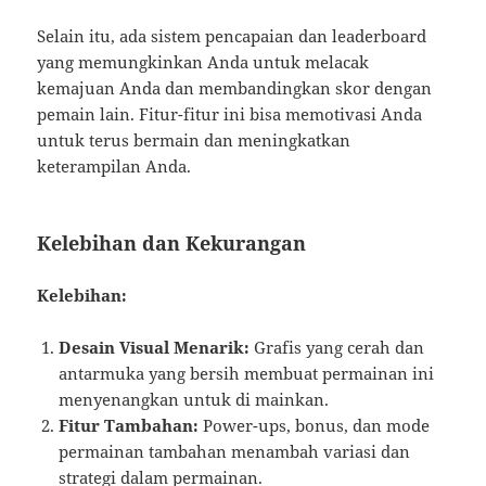
Selain itu, ada sistem pencapaian dan leaderboard
yang memungkinkan Anda untuk melacak
kemajuan Anda dan membandingkan skor dengan
pemain lain. Fitur-fitur ini bisa memotivasi Anda
untuk terus bermain dan meningkatkan
keterampilan Anda.
Kelebihan dan Kekurangan
Kelebihan:
Desain Visual Menarik:
Grafis yang cerah dan
antarmuka yang bersih membuat permainan ini
menyenangkan untuk di mainkan.
Fitur Tambahan:
Power-ups, bonus, dan mode
permainan tambahan menambah variasi dan
strategi dalam permainan.