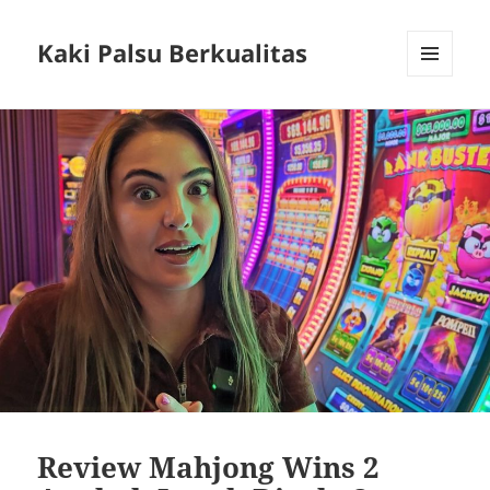
Kaki Palsu Berkualitas
MENU
DAN
WIDGET
Review Mahjong Wins 2