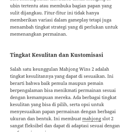
ubin tertentu atau membuka bagian papan yang
sulit dijangkau. Fitur-fitur ini tidak hanya
memberikan variasi dalam gameplay tetapi juga
menambah tingkat strategi yang di perlukan untuk
memenangkan permainan.
Tingkat Kesulitan dan Kustomisasi
Salah satu keunggulan Mahjong Wins 2 adalah
tingkat kesulitannya yang dapat di sesuaikan. Ini
berarti bahwa baik pemula maupun pemain
berpengalaman bisa menikmati permainan sesuai
dengan kemampuan mereka. Ada berbagai tingkat
kesulitan yang bisa di pilih, serta opsi untuk
menyesuaikan papan permainan dengan berbagai
ukuran dan bentuk. Ini membuat
mahjong
slot 2
sangat fleksibel dan dapat di adaptasi sesuai dengan