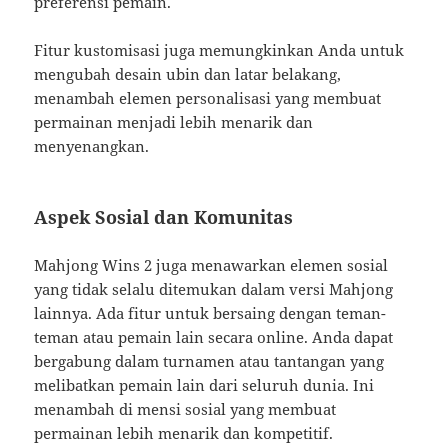
preferensi pemain.
Fitur kustomisasi juga memungkinkan Anda untuk
mengubah desain ubin dan latar belakang,
menambah elemen personalisasi yang membuat
permainan menjadi lebih menarik dan
menyenangkan.
Aspek Sosial dan Komunitas
Mahjong Wins 2 juga menawarkan elemen sosial
yang tidak selalu ditemukan dalam versi Mahjong
lainnya. Ada fitur untuk bersaing dengan teman-
teman atau pemain lain secara online. Anda dapat
bergabung dalam turnamen atau tantangan yang
melibatkan pemain lain dari seluruh dunia. Ini
menambah di mensi sosial yang membuat
permainan lebih menarik dan kompetitif.